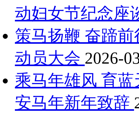
动妇女节纪念座
策马扬鞭 奋蹄前
动员大会
2026-0
乘马年雄风 育蓝
安马年新年致辞