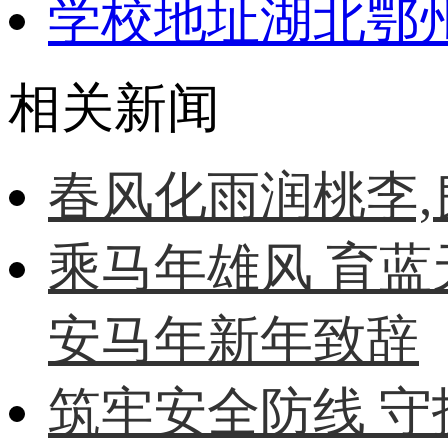
学校地址
湖北鄂
相关新闻
春风化雨润桃李
乘马年雄风 育蓝
安马年新年致辞
筑牢安全防线 