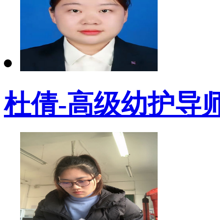
杜倩-高级幼护导