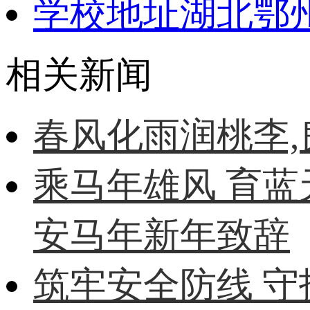
学校地址
湖北鄂
相关新闻
春风化雨润桃李
乘马年雄风 育蓝
安马年新年致辞
筑牢安全防线 