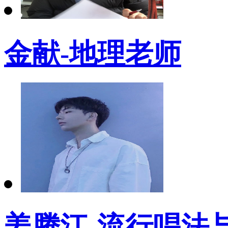
金献-地理老师
姜腾江-流行唱法